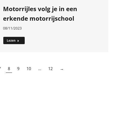
Motorrijles volg je in een
erkende motorrijschool
08/11/2023
Lezen
7
8
9
10
…
12
→