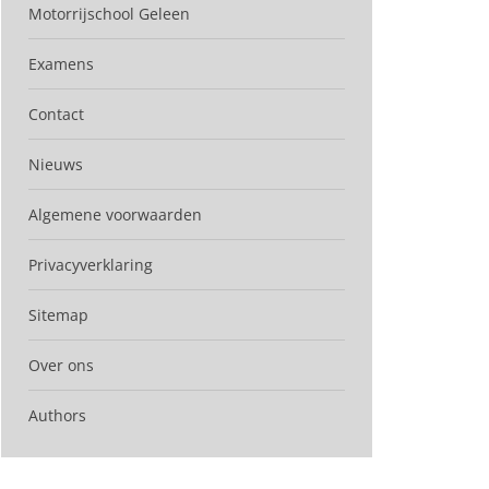
Motorrijschool Geleen
Examens
Contact
Nieuws
Algemene voorwaarden
Privacyverklaring
Sitemap
Over ons
Authors