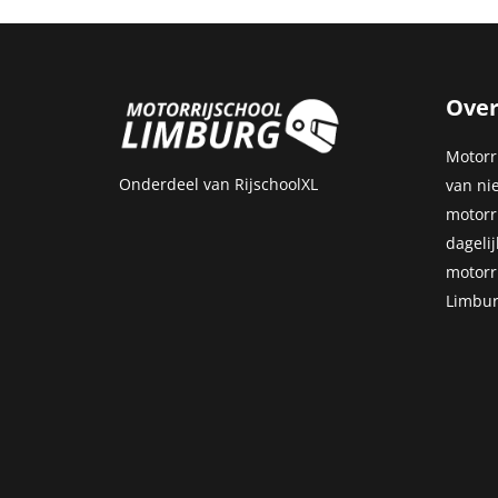
Over
Motorri
Onderdeel van
RijschoolXL
van ni
motorr
dageli
motorr
Limbur