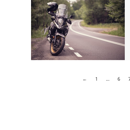
←
1
…
6