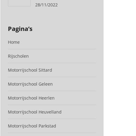
28/11/2022
Pagina’s
Home
Rijscholen
Motorrijschool Sittard
Motorrijschool Geleen
Motorrijschool Heerlen
Motorrijschool Heuvelland
Motorrijschool Parkstad