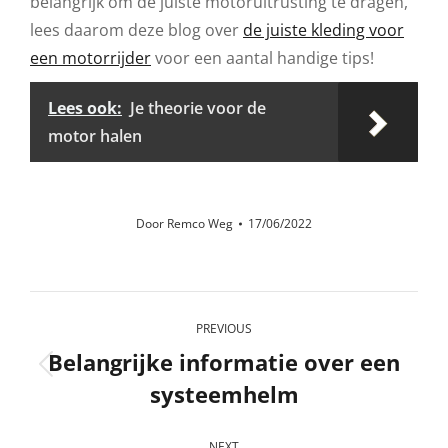
belangrijk om de juiste motoruitrusting te dragen,
lees daarom deze blog over
de juiste kleding voor
een motorrijder
voor een aantal handige tips!
Lees ook:
Je theorie voor de
motor halen
Door
Remco Weg
17/06/2022
Post
PREVIOUS
navigation
Belangrijke informatie over een
Previous
systeemhelm
post:
NEXT