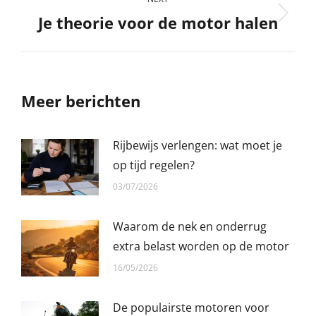
Je theorie voor de motor halen
Next
post:
Meer berichten
Rijbewijs verlengen: wat moet je
op tijd regelen?
03/07/2026
Waarom de nek en onderrug
extra belast worden op de motor
16/05/2026
De populairste motoren voor