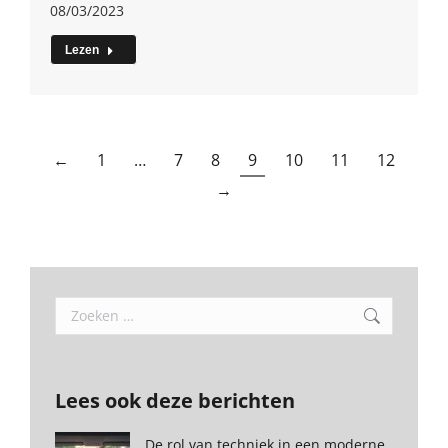
08/03/2023
Lezen
←
1
…
7
8
9
10
11
12
→
Search:
Lees ook deze berichten
De rol van techniek in een moderne