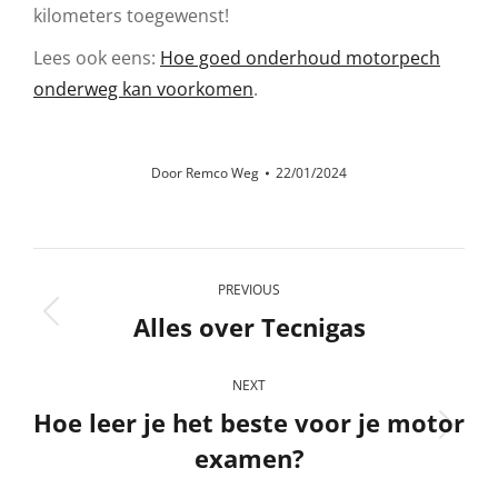
kilometers toegewenst!
Lees ook eens:
Hoe goed onderhoud motorpech
onderweg kan voorkomen
.
Door
Remco Weg
22/01/2024
Post
PREVIOUS
navigation
Alles over Tecnigas
Previous
post:
NEXT
Hoe leer je het beste voor je motor
Next
examen?
post: