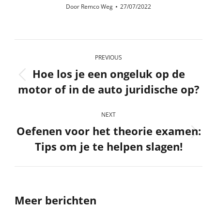
Door
Remco Weg
27/07/2022
Post
PREVIOUS
navigation
Hoe los je een ongeluk op de
Previous
motor of in de auto juridische op?
post:
NEXT
Oefenen voor het theorie examen:
Next
Tips om je te helpen slagen!
post:
Meer berichten